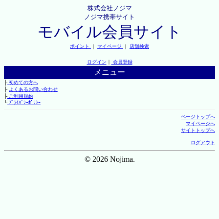
株式会社ノジマ
ノジマ携帯サイト
モバイル会員サイト
ポイント
｜
マイページ
｜
店舗検索
ログイン
｜
会員登録
メニュー
├
初めての方へ
├
よくあるお問い合わせ
├
ご利用規約
└
ﾌﾟﾗｲﾊﾞｼｰﾎﾟﾘｼｰ
ページトップへ
マイページへ
サイトトップへ
ログアウト
© 2026 Nojima.