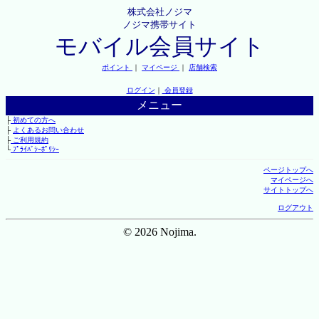
株式会社ノジマ
ノジマ携帯サイト
モバイル会員サイト
ポイント
｜
マイページ
｜
店舗検索
ログイン
｜
会員登録
メニュー
├
初めての方へ
├
よくあるお問い合わせ
├
ご利用規約
└
ﾌﾟﾗｲﾊﾞｼｰﾎﾟﾘｼｰ
ページトップへ
マイページへ
サイトトップへ
ログアウト
© 2026 Nojima.