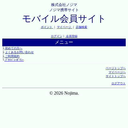
株式会社ノジマ
ノジマ携帯サイト
モバイル会員サイト
ポイント
｜
マイページ
｜
店舗検索
ログイン
｜
会員登録
メニュー
├
初めての方へ
├
よくあるお問い合わせ
├
ご利用規約
└
ﾌﾟﾗｲﾊﾞｼｰﾎﾟﾘｼｰ
ページトップへ
マイページへ
サイトトップへ
ログアウト
© 2026 Nojima.