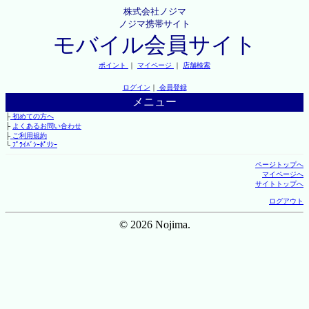
株式会社ノジマ
ノジマ携帯サイト
モバイル会員サイト
ポイント
｜
マイページ
｜
店舗検索
ログイン
｜
会員登録
メニュー
├
初めての方へ
├
よくあるお問い合わせ
├
ご利用規約
└
ﾌﾟﾗｲﾊﾞｼｰﾎﾟﾘｼｰ
ページトップへ
マイページへ
サイトトップへ
ログアウト
© 2026 Nojima.