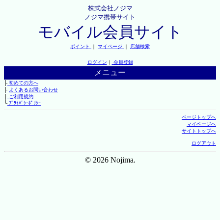
株式会社ノジマ
ノジマ携帯サイト
モバイル会員サイト
ポイント
｜
マイページ
｜
店舗検索
ログイン
｜
会員登録
メニュー
├
初めての方へ
├
よくあるお問い合わせ
├
ご利用規約
└
ﾌﾟﾗｲﾊﾞｼｰﾎﾟﾘｼｰ
ページトップへ
マイページへ
サイトトップへ
ログアウト
© 2026 Nojima.