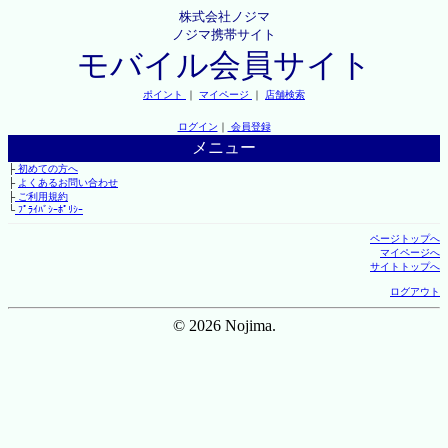
株式会社ノジマ
ノジマ携帯サイト
モバイル会員サイト
ポイント
｜
マイページ
｜
店舗検索
ログイン
｜
会員登録
メニュー
├
初めての方へ
├
よくあるお問い合わせ
├
ご利用規約
└
ﾌﾟﾗｲﾊﾞｼｰﾎﾟﾘｼｰ
ページトップへ
マイページへ
サイトトップへ
ログアウト
© 2026 Nojima.