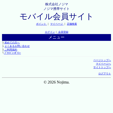
株式会社ノジマ
ノジマ携帯サイト
モバイル会員サイト
ポイント
｜
マイページ
｜
店舗検索
ログイン
｜
会員登録
メニュー
├
初めての方へ
├
よくあるお問い合わせ
├
ご利用規約
└
ﾌﾟﾗｲﾊﾞｼｰﾎﾟﾘｼｰ
ページトップへ
マイページへ
サイトトップへ
ログアウト
© 2026 Nojima.