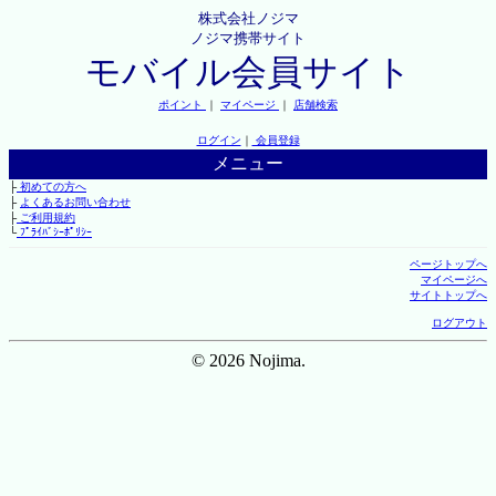
株式会社ノジマ
ノジマ携帯サイト
モバイル会員サイト
ポイント
｜
マイページ
｜
店舗検索
ログイン
｜
会員登録
メニュー
├
初めての方へ
├
よくあるお問い合わせ
├
ご利用規約
└
ﾌﾟﾗｲﾊﾞｼｰﾎﾟﾘｼｰ
ページトップへ
マイページへ
サイトトップへ
ログアウト
© 2026 Nojima.