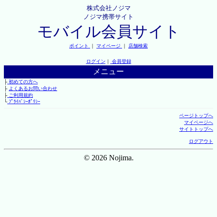
株式会社ノジマ
ノジマ携帯サイト
モバイル会員サイト
ポイント
｜
マイページ
｜
店舗検索
ログイン
｜
会員登録
メニュー
├
初めての方へ
├
よくあるお問い合わせ
├
ご利用規約
└
ﾌﾟﾗｲﾊﾞｼｰﾎﾟﾘｼｰ
ページトップへ
マイページへ
サイトトップへ
ログアウト
© 2026 Nojima.