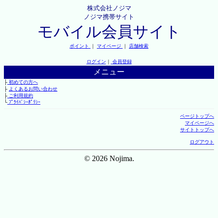
株式会社ノジマ
ノジマ携帯サイト
モバイル会員サイト
ポイント
｜
マイページ
｜
店舗検索
ログイン
｜
会員登録
メニュー
├
初めての方へ
├
よくあるお問い合わせ
├
ご利用規約
└
ﾌﾟﾗｲﾊﾞｼｰﾎﾟﾘｼｰ
ページトップへ
マイページへ
サイトトップへ
ログアウト
© 2026 Nojima.