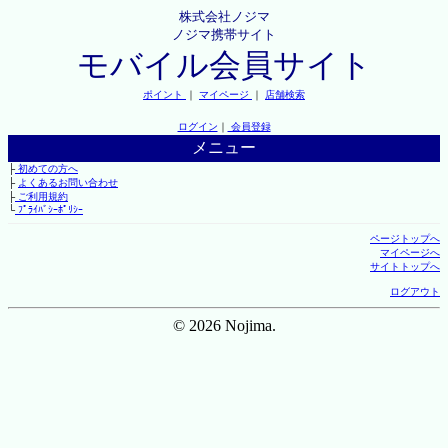
株式会社ノジマ
ノジマ携帯サイト
モバイル会員サイト
ポイント
｜
マイページ
｜
店舗検索
ログイン
｜
会員登録
メニュー
├
初めての方へ
├
よくあるお問い合わせ
├
ご利用規約
└
ﾌﾟﾗｲﾊﾞｼｰﾎﾟﾘｼｰ
ページトップへ
マイページへ
サイトトップへ
ログアウト
© 2026 Nojima.