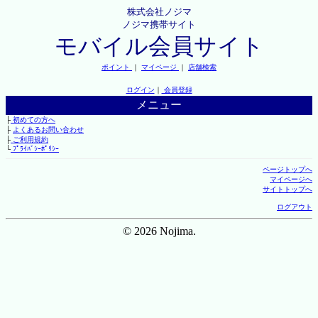
株式会社ノジマ
ノジマ携帯サイト
モバイル会員サイト
ポイント
｜
マイページ
｜
店舗検索
ログイン
｜
会員登録
メニュー
├
初めての方へ
├
よくあるお問い合わせ
├
ご利用規約
└
ﾌﾟﾗｲﾊﾞｼｰﾎﾟﾘｼｰ
ページトップへ
マイページへ
サイトトップへ
ログアウト
© 2026 Nojima.