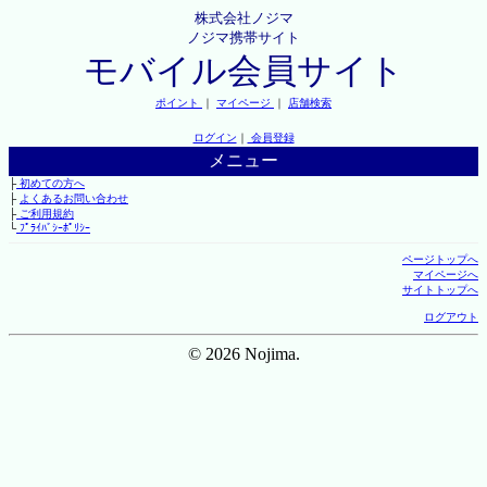
株式会社ノジマ
ノジマ携帯サイト
モバイル会員サイト
ポイント
｜
マイページ
｜
店舗検索
ログイン
｜
会員登録
メニュー
├
初めての方へ
├
よくあるお問い合わせ
├
ご利用規約
└
ﾌﾟﾗｲﾊﾞｼｰﾎﾟﾘｼｰ
ページトップへ
マイページへ
サイトトップへ
ログアウト
© 2026 Nojima.