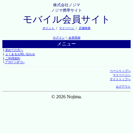
株式会社ノジマ
ノジマ携帯サイト
モバイル会員サイト
ポイント
｜
マイページ
｜
店舗検索
ログイン
｜
会員登録
メニュー
├
初めての方へ
├
よくあるお問い合わせ
├
ご利用規約
└
ﾌﾟﾗｲﾊﾞｼｰﾎﾟﾘｼｰ
ページトップへ
マイページへ
サイトトップへ
ログアウト
© 2026 Nojima.