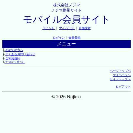
株式会社ノジマ
ノジマ携帯サイト
モバイル会員サイト
ポイント
｜
マイページ
｜
店舗検索
ログイン
｜
会員登録
メニュー
├
初めての方へ
├
よくあるお問い合わせ
├
ご利用規約
└
ﾌﾟﾗｲﾊﾞｼｰﾎﾟﾘｼｰ
ページトップへ
マイページへ
サイトトップへ
ログアウト
© 2026 Nojima.