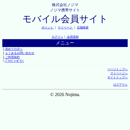
株式会社ノジマ
ノジマ携帯サイト
モバイル会員サイト
ポイント
｜
マイページ
｜
店舗検索
ログイン
｜
会員登録
メニュー
├
初めての方へ
├
よくあるお問い合わせ
├
ご利用規約
└
ﾌﾟﾗｲﾊﾞｼｰﾎﾟﾘｼｰ
ページトップへ
マイページへ
サイトトップへ
ログアウト
© 2026 Nojima.