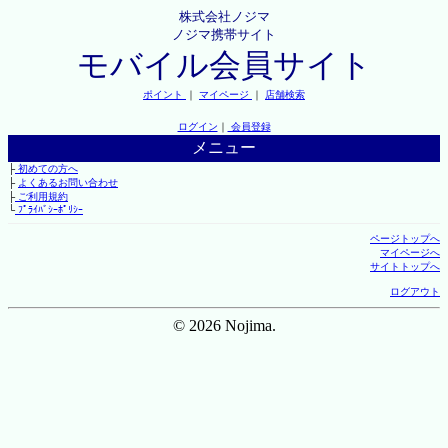
株式会社ノジマ
ノジマ携帯サイト
モバイル会員サイト
ポイント
｜
マイページ
｜
店舗検索
ログイン
｜
会員登録
メニュー
├
初めての方へ
├
よくあるお問い合わせ
├
ご利用規約
└
ﾌﾟﾗｲﾊﾞｼｰﾎﾟﾘｼｰ
ページトップへ
マイページへ
サイトトップへ
ログアウト
© 2026 Nojima.