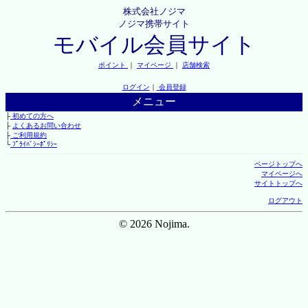
株式会社ノジマ
ノジマ携帯サイト
モバイル会員サイト
ポイント
｜
マイページ
｜
店舗検索
ログイン
｜
会員登録
メニュー
├
初めての方へ
├
よくあるお問い合わせ
├
ご利用規約
└
ﾌﾟﾗｲﾊﾞｼｰﾎﾟﾘｼｰ
ページトップへ
マイページへ
サイトトップへ
ログアウト
© 2026 Nojima.