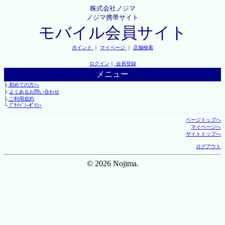
株式会社ノジマ
ノジマ携帯サイト
モバイル会員サイト
ポイント
｜
マイページ
｜
店舗検索
ログイン
｜
会員登録
メニュー
├
初めての方へ
├
よくあるお問い合わせ
├
ご利用規約
└
ﾌﾟﾗｲﾊﾞｼｰﾎﾟﾘｼｰ
ページトップへ
マイページへ
サイトトップへ
ログアウト
© 2026 Nojima.