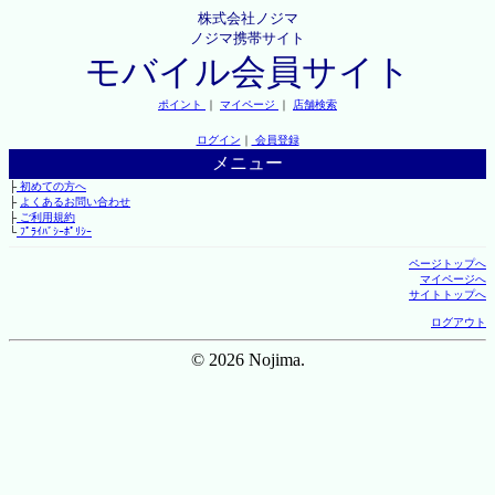
株式会社ノジマ
ノジマ携帯サイト
モバイル会員サイト
ポイント
｜
マイページ
｜
店舗検索
ログイン
｜
会員登録
メニュー
├
初めての方へ
├
よくあるお問い合わせ
├
ご利用規約
└
ﾌﾟﾗｲﾊﾞｼｰﾎﾟﾘｼｰ
ページトップへ
マイページへ
サイトトップへ
ログアウト
© 2026 Nojima.