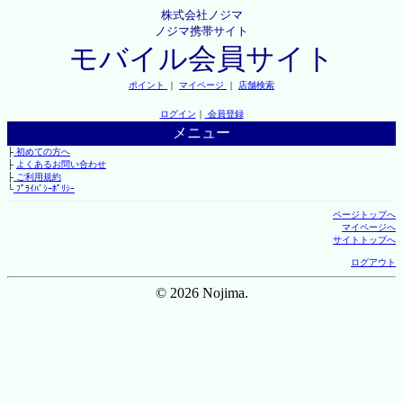
株式会社ノジマ
ノジマ携帯サイト
モバイル会員サイト
ポイント
｜
マイページ
｜
店舗検索
ログイン
｜
会員登録
メニュー
├
初めての方へ
├
よくあるお問い合わせ
├
ご利用規約
└
ﾌﾟﾗｲﾊﾞｼｰﾎﾟﾘｼｰ
ページトップへ
マイページへ
サイトトップへ
ログアウト
© 2026 Nojima.