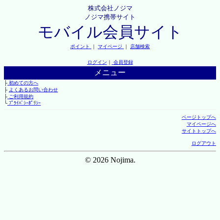
株式会社ノジマ
ノジマ携帯サイト
モバイル会員サイト
ポイント
｜
マイページ
｜
店舗検索
ログイン
｜
会員登録
メニュー
├
初めての方へ
├
よくあるお問い合わせ
├
ご利用規約
└
ﾌﾟﾗｲﾊﾞｼｰﾎﾟﾘｼｰ
ページトップへ
マイページへ
サイトトップへ
ログアウト
© 2026 Nojima.