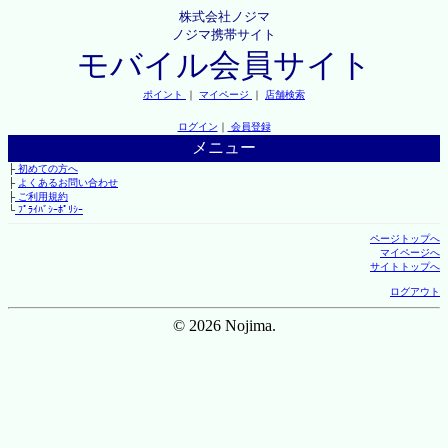
株式会社ノジマ
ノジマ携帯サイト
モバイル会員サイト
ポイント
｜
マイページ
｜
店舗検索
ログイン
｜
会員登録
メニュー
├
初めての方へ
├
よくあるお問い合わせ
├
ご利用規約
└
ﾌﾟﾗｲﾊﾞｼｰﾎﾟﾘｼｰ
ページトップへ
マイページへ
サイトトップへ
ログアウト
© 2026 Nojima.