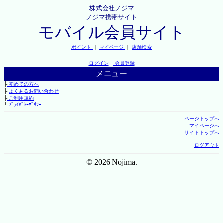
株式会社ノジマ
ノジマ携帯サイト
モバイル会員サイト
ポイント
｜
マイページ
｜
店舗検索
ログイン
｜
会員登録
メニュー
├
初めての方へ
├
よくあるお問い合わせ
├
ご利用規約
└
ﾌﾟﾗｲﾊﾞｼｰﾎﾟﾘｼｰ
ページトップへ
マイページへ
サイトトップへ
ログアウト
© 2026 Nojima.