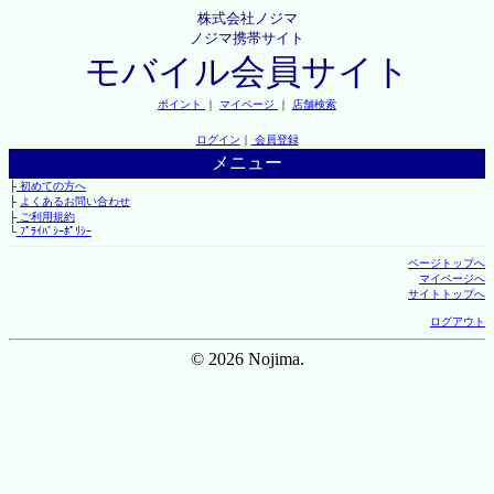
株式会社ノジマ
ノジマ携帯サイト
モバイル会員サイト
ポイント
｜
マイページ
｜
店舗検索
ログイン
｜
会員登録
メニュー
├
初めての方へ
├
よくあるお問い合わせ
├
ご利用規約
└
ﾌﾟﾗｲﾊﾞｼｰﾎﾟﾘｼｰ
ページトップへ
マイページへ
サイトトップへ
ログアウト
© 2026 Nojima.