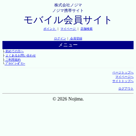
株式会社ノジマ
ノジマ携帯サイト
モバイル会員サイト
ポイント
｜
マイページ
｜
店舗検索
ログイン
｜
会員登録
メニュー
├
初めての方へ
├
よくあるお問い合わせ
├
ご利用規約
└
ﾌﾟﾗｲﾊﾞｼｰﾎﾟﾘｼｰ
ページトップへ
マイページへ
サイトトップへ
ログアウト
© 2026 Nojima.