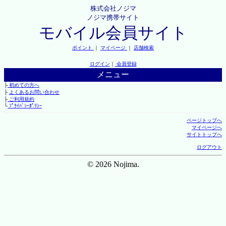
株式会社ノジマ
ノジマ携帯サイト
モバイル会員サイト
ポイント
｜
マイページ
｜
店舗検索
ログイン
｜
会員登録
メニュー
├
初めての方へ
├
よくあるお問い合わせ
├
ご利用規約
└
ﾌﾟﾗｲﾊﾞｼｰﾎﾟﾘｼｰ
ページトップへ
マイページへ
サイトトップへ
ログアウト
© 2026 Nojima.