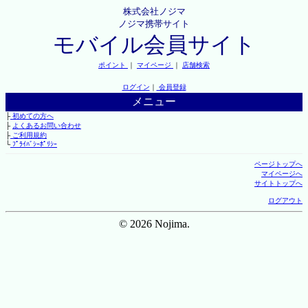
株式会社ノジマ
ノジマ携帯サイト
モバイル会員サイト
ポイント
｜
マイページ
｜
店舗検索
ログイン
｜
会員登録
メニュー
├
初めての方へ
├
よくあるお問い合わせ
├
ご利用規約
└
ﾌﾟﾗｲﾊﾞｼｰﾎﾟﾘｼｰ
ページトップへ
マイページへ
サイトトップへ
ログアウト
© 2026 Nojima.