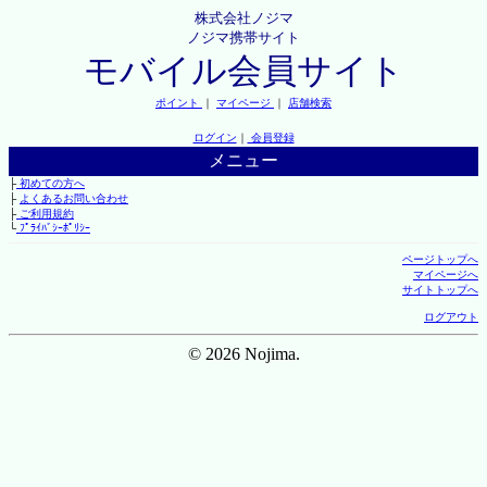
株式会社ノジマ
ノジマ携帯サイト
モバイル会員サイト
ポイント
｜
マイページ
｜
店舗検索
ログイン
｜
会員登録
メニュー
├
初めての方へ
├
よくあるお問い合わせ
├
ご利用規約
└
ﾌﾟﾗｲﾊﾞｼｰﾎﾟﾘｼｰ
ページトップへ
マイページへ
サイトトップへ
ログアウト
© 2026 Nojima.