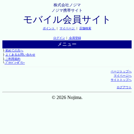
株式会社ノジマ
ノジマ携帯サイト
モバイル会員サイト
ポイント
｜
マイページ
｜
店舗検索
ログイン
｜
会員登録
メニュー
├
初めての方へ
├
よくあるお問い合わせ
├
ご利用規約
└
ﾌﾟﾗｲﾊﾞｼｰﾎﾟﾘｼｰ
ページトップへ
マイページへ
サイトトップへ
ログアウト
© 2026 Nojima.