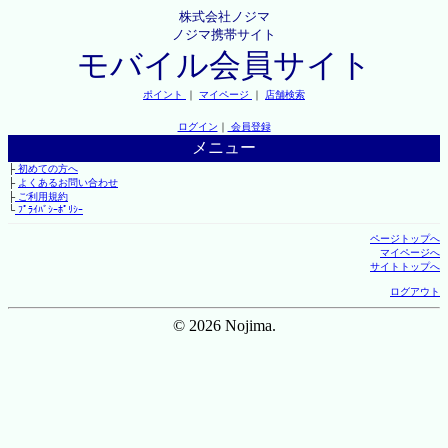
株式会社ノジマ
ノジマ携帯サイト
モバイル会員サイト
ポイント
｜
マイページ
｜
店舗検索
ログイン
｜
会員登録
メニュー
├
初めての方へ
├
よくあるお問い合わせ
├
ご利用規約
└
ﾌﾟﾗｲﾊﾞｼｰﾎﾟﾘｼｰ
ページトップへ
マイページへ
サイトトップへ
ログアウト
© 2026 Nojima.