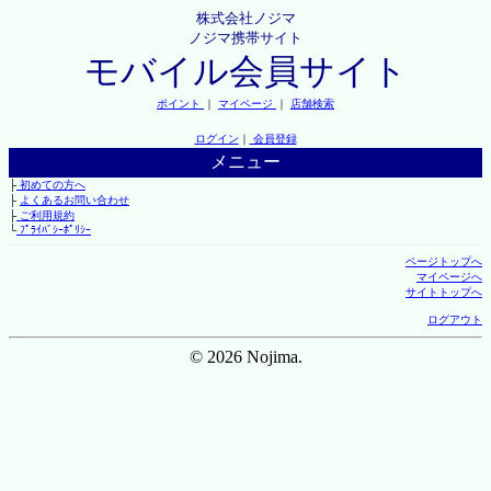
株式会社ノジマ
ノジマ携帯サイト
モバイル会員サイト
ポイント
｜
マイページ
｜
店舗検索
ログイン
｜
会員登録
メニュー
├
初めての方へ
├
よくあるお問い合わせ
├
ご利用規約
└
ﾌﾟﾗｲﾊﾞｼｰﾎﾟﾘｼｰ
ページトップへ
マイページへ
サイトトップへ
ログアウト
© 2026 Nojima.