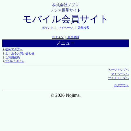
株式会社ノジマ
ノジマ携帯サイト
モバイル会員サイト
ポイント
｜
マイページ
｜
店舗検索
ログイン
｜
会員登録
メニュー
├
初めての方へ
├
よくあるお問い合わせ
├
ご利用規約
└
ﾌﾟﾗｲﾊﾞｼｰﾎﾟﾘｼｰ
ページトップへ
マイページへ
サイトトップへ
ログアウト
© 2026 Nojima.