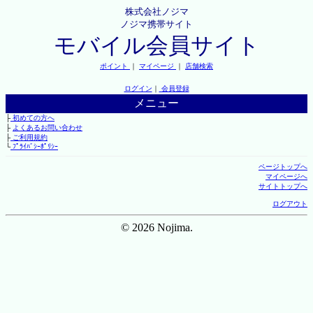
株式会社ノジマ
ノジマ携帯サイト
モバイル会員サイト
ポイント
｜
マイページ
｜
店舗検索
ログイン
｜
会員登録
メニュー
├
初めての方へ
├
よくあるお問い合わせ
├
ご利用規約
└
ﾌﾟﾗｲﾊﾞｼｰﾎﾟﾘｼｰ
ページトップへ
マイページへ
サイトトップへ
ログアウト
© 2026 Nojima.