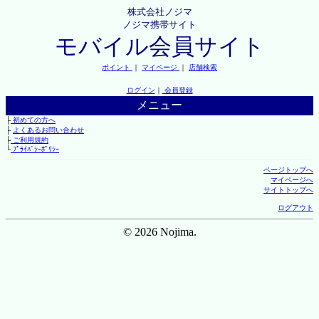
株式会社ノジマ
ノジマ携帯サイト
モバイル会員サイト
ポイント
｜
マイページ
｜
店舗検索
ログイン
｜
会員登録
メニュー
├
初めての方へ
├
よくあるお問い合わせ
├
ご利用規約
└
ﾌﾟﾗｲﾊﾞｼｰﾎﾟﾘｼｰ
ページトップへ
マイページへ
サイトトップへ
ログアウト
© 2026 Nojima.