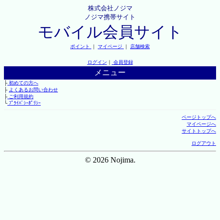
株式会社ノジマ
ノジマ携帯サイト
モバイル会員サイト
ポイント
｜
マイページ
｜
店舗検索
ログイン
｜
会員登録
メニュー
├
初めての方へ
├
よくあるお問い合わせ
├
ご利用規約
└
ﾌﾟﾗｲﾊﾞｼｰﾎﾟﾘｼｰ
ページトップへ
マイページへ
サイトトップへ
ログアウト
© 2026 Nojima.