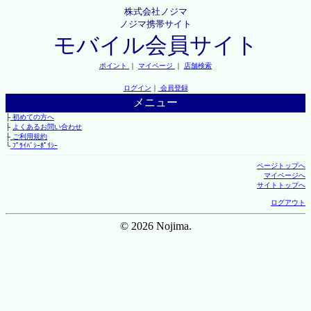
株式会社ノジマ
ノジマ携帯サイト
モバイル会員サイト
ポイント
｜
マイページ
｜
店舗検索
ログイン
｜
会員登録
メニュー
├
初めての方へ
├
よくあるお問い合わせ
├
ご利用規約
└
ﾌﾟﾗｲﾊﾞｼｰﾎﾟﾘｼｰ
ページトップへ
マイページへ
サイトトップへ
ログアウト
© 2026 Nojima.