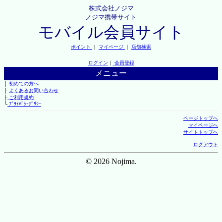
株式会社ノジマ
ノジマ携帯サイト
モバイル会員サイト
ポイント
｜
マイページ
｜
店舗検索
ログイン
｜
会員登録
メニュー
├
初めての方へ
├
よくあるお問い合わせ
├
ご利用規約
└
ﾌﾟﾗｲﾊﾞｼｰﾎﾟﾘｼｰ
ページトップへ
マイページへ
サイトトップへ
ログアウト
© 2026 Nojima.