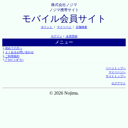
株式会社ノジマ
ノジマ携帯サイト
モバイル会員サイト
ポイント
｜
マイページ
｜
店舗検索
ログイン
｜
会員登録
メニュー
├
初めての方へ
├
よくあるお問い合わせ
├
ご利用規約
└
ﾌﾟﾗｲﾊﾞｼｰﾎﾟﾘｼｰ
ページトップへ
マイページへ
サイトトップへ
ログアウト
© 2026 Nojima.