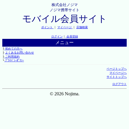
株式会社ノジマ
ノジマ携帯サイト
モバイル会員サイト
ポイント
｜
マイページ
｜
店舗検索
ログイン
｜
会員登録
メニュー
├
初めての方へ
├
よくあるお問い合わせ
├
ご利用規約
└
ﾌﾟﾗｲﾊﾞｼｰﾎﾟﾘｼｰ
ページトップへ
マイページへ
サイトトップへ
ログアウト
© 2026 Nojima.