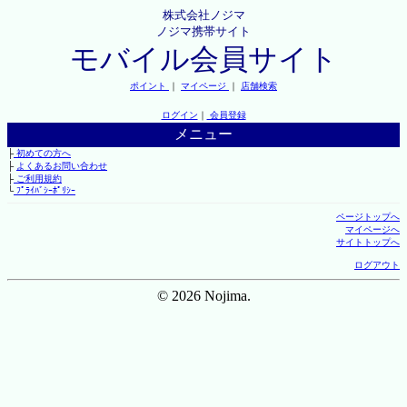
株式会社ノジマ
ノジマ携帯サイト
モバイル会員サイト
ポイント
｜
マイページ
｜
店舗検索
ログイン
｜
会員登録
メニュー
├
初めての方へ
├
よくあるお問い合わせ
├
ご利用規約
└
ﾌﾟﾗｲﾊﾞｼｰﾎﾟﾘｼｰ
ページトップへ
マイページへ
サイトトップへ
ログアウト
© 2026 Nojima.