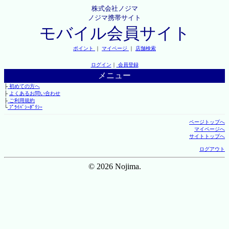
株式会社ノジマ
ノジマ携帯サイト
モバイル会員サイト
ポイント
｜
マイページ
｜
店舗検索
ログイン
｜
会員登録
メニュー
├
初めての方へ
├
よくあるお問い合わせ
├
ご利用規約
└
ﾌﾟﾗｲﾊﾞｼｰﾎﾟﾘｼｰ
ページトップへ
マイページへ
サイトトップへ
ログアウト
© 2026 Nojima.