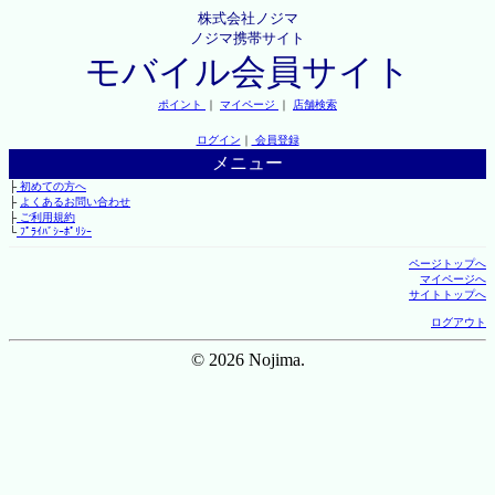
株式会社ノジマ
ノジマ携帯サイト
モバイル会員サイト
ポイント
｜
マイページ
｜
店舗検索
ログイン
｜
会員登録
メニュー
├
初めての方へ
├
よくあるお問い合わせ
├
ご利用規約
└
ﾌﾟﾗｲﾊﾞｼｰﾎﾟﾘｼｰ
ページトップへ
マイページへ
サイトトップへ
ログアウト
© 2026 Nojima.