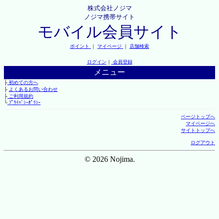
株式会社ノジマ
ノジマ携帯サイト
モバイル会員サイト
ポイント
｜
マイページ
｜
店舗検索
ログイン
｜
会員登録
メニュー
├
初めての方へ
├
よくあるお問い合わせ
├
ご利用規約
└
ﾌﾟﾗｲﾊﾞｼｰﾎﾟﾘｼｰ
ページトップへ
マイページへ
サイトトップへ
ログアウト
© 2026 Nojima.