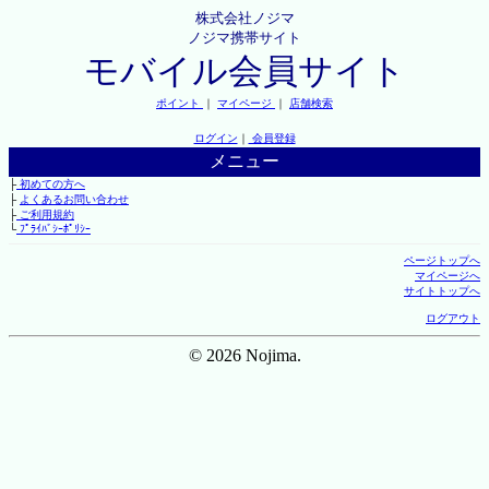
株式会社ノジマ
ノジマ携帯サイト
モバイル会員サイト
ポイント
｜
マイページ
｜
店舗検索
ログイン
｜
会員登録
メニュー
├
初めての方へ
├
よくあるお問い合わせ
├
ご利用規約
└
ﾌﾟﾗｲﾊﾞｼｰﾎﾟﾘｼｰ
ページトップへ
マイページへ
サイトトップへ
ログアウト
© 2026 Nojima.