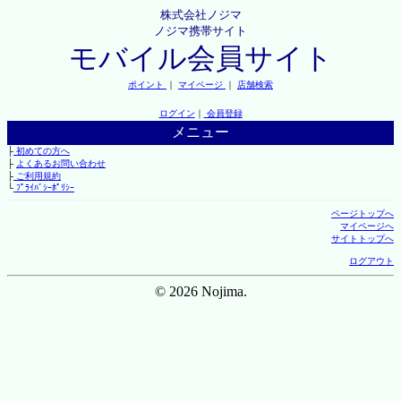
株式会社ノジマ
ノジマ携帯サイト
モバイル会員サイト
ポイント
｜
マイページ
｜
店舗検索
ログイン
｜
会員登録
メニュー
├
初めての方へ
├
よくあるお問い合わせ
├
ご利用規約
└
ﾌﾟﾗｲﾊﾞｼｰﾎﾟﾘｼｰ
ページトップへ
マイページへ
サイトトップへ
ログアウト
© 2026 Nojima.