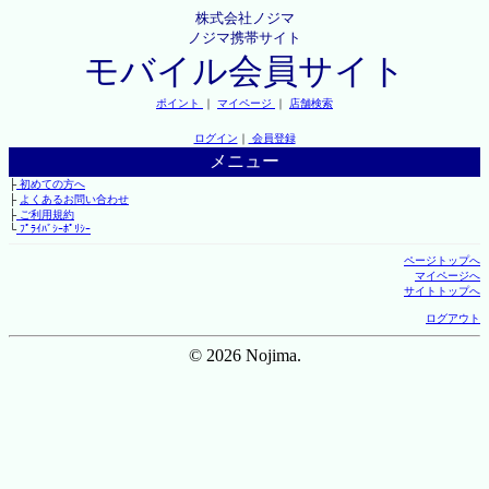
株式会社ノジマ
ノジマ携帯サイト
モバイル会員サイト
ポイント
｜
マイページ
｜
店舗検索
ログイン
｜
会員登録
メニュー
├
初めての方へ
├
よくあるお問い合わせ
├
ご利用規約
└
ﾌﾟﾗｲﾊﾞｼｰﾎﾟﾘｼｰ
ページトップへ
マイページへ
サイトトップへ
ログアウト
© 2026 Nojima.