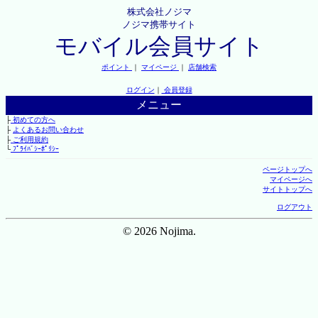
株式会社ノジマ
ノジマ携帯サイト
モバイル会員サイト
ポイント
｜
マイページ
｜
店舗検索
ログイン
｜
会員登録
メニュー
├
初めての方へ
├
よくあるお問い合わせ
├
ご利用規約
└
ﾌﾟﾗｲﾊﾞｼｰﾎﾟﾘｼｰ
ページトップへ
マイページへ
サイトトップへ
ログアウト
© 2026 Nojima.