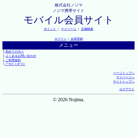
株式会社ノジマ
ノジマ携帯サイト
モバイル会員サイト
ポイント
｜
マイページ
｜
店舗検索
ログイン
｜
会員登録
メニュー
├
初めての方へ
├
よくあるお問い合わせ
├
ご利用規約
└
ﾌﾟﾗｲﾊﾞｼｰﾎﾟﾘｼｰ
ページトップへ
マイページへ
サイトトップへ
ログアウト
© 2026 Nojima.