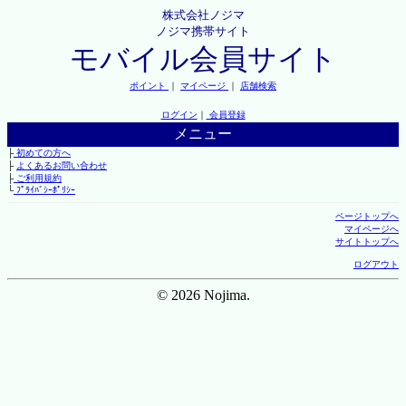
株式会社ノジマ
ノジマ携帯サイト
モバイル会員サイト
ポイント
｜
マイページ
｜
店舗検索
ログイン
｜
会員登録
メニュー
├
初めての方へ
├
よくあるお問い合わせ
├
ご利用規約
└
ﾌﾟﾗｲﾊﾞｼｰﾎﾟﾘｼｰ
ページトップへ
マイページへ
サイトトップへ
ログアウト
© 2026 Nojima.